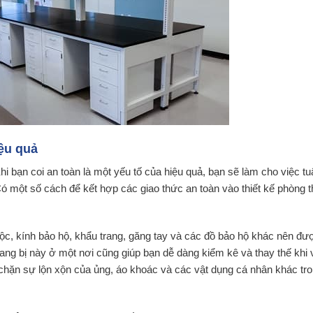
iệu quả
i bạn coi an toàn là một yếu tố của hiệu quả, bạn sẽ làm cho việc tu
Có một số cách để kết hợp các giao thức an toàn vào thiết kế phòng t
 độc, kính bảo hộ, khẩu trang, găng tay và các đồ bảo hộ khác nên đư
 trang bị này ở một nơi cũng giúp bạn dễ dàng kiểm kê và thay thế khi
 chặn sự lộn xộn của ủng, áo khoác và các vật dụng cá nhân khác tr