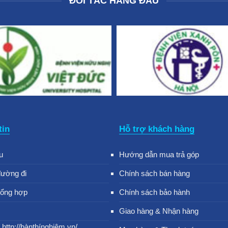
ĐỐI TÁC HÀNG ĐẦU
tin
Hỗ trợ khách hàng
u
Hướng dẫn mua trả góp
đường đi
Chính sách bán hàng
tổng hợp
Chính sách bảo hành
Giao hàng & Nhận hàng
 http://bànthínghiệm.vn/