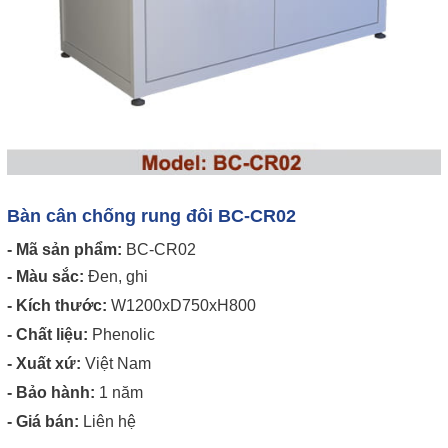
Bàn cân chống rung đôi BC-CR02
- Mã sản phẩm:
BC-CR02
- Màu sắc:
Đen, ghi
- Kích thước:
W1200xD750xH800
- Chất liệu:
Phenolic
- Xuất xứ:
Việt Nam
- Bảo hành:
1 năm
- Giá bán:
Liên hệ