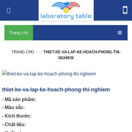
bàn thí nghiệm
Trang chủ
TRANG CHỦ
/
/
THIET-KE-VA-LAP-KE-HOACH-PHONG-THI-
NGHIEM
thiet-ke-va-lap-ke-hoach-phong-thi-nghiem
- Mã sản phẩm:
- Màu sắc:
- Kích thước:
- Chất liệu: