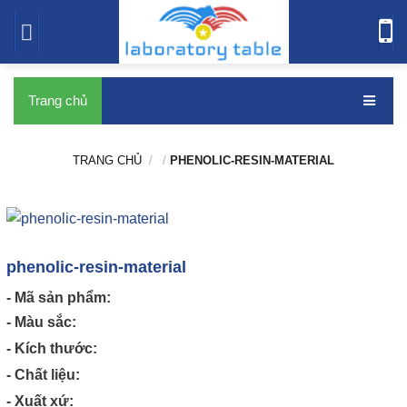
bàn thí nghiệm
Trang chủ
TRANG CHỦ
/
/
PHENOLIC-RESIN-MATERIAL
phenolic-resin-material
- Mã sản phẩm:
- Màu sắc:
- Kích thước:
- Chất liệu:
- Xuất xứ: