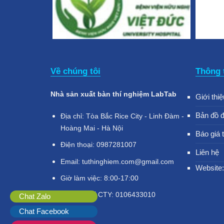
Về chúng tôi
Thông 
Nhà sản xuất bàn thí nghiệm LabTab
Giới thiệ
Bản đồ 
Địa chỉ: Tòa Bắc Rice City - Linh Đàm -
Hoàng Mai - Hà Nội
Báo giá 
Điện thoại: 0987281007
Liên hệ
Email: tuthinghiem.com@gmail.com
Website:
Giờ làm việc: 8:00-17:00
Mã số thuế CTY: 0106433010
Chat Zalo
Chat Facebook