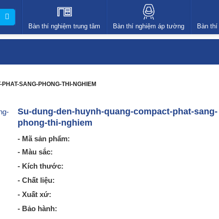
Bàn thí nghiệm trung tâm
Bàn thí nghiệm áp tường
Bàn thí
PHAT-SANG-PHONG-THI-NGHIEM
Su-dung-den-huynh-quang-compact-phat-sang-
phong-thi-nghiem
- Mã sản phẩm:
- Màu sắc:
- Kích thước:
- Chất liệu:
- Xuất xứ:
- Bảo hành: