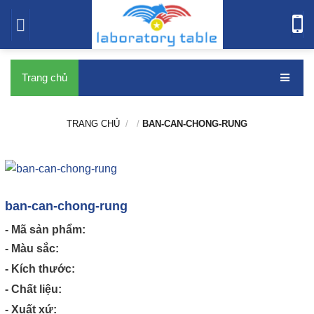
bàn thí nghiệm
Trang chủ
TRANG CHỦ
/
/
BAN-CAN-CHONG-RUNG
ban-can-chong-rung
- Mã sản phẩm:
- Màu sắc:
- Kích thước:
- Chất liệu:
- Xuất xứ: