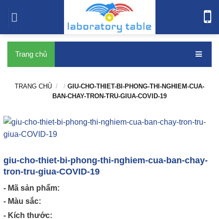
bàn thí nghiệm
Trang chủ
TRANG CHỦ
/
/
GIU-CHO-THIET-BI-PHONG-THI-NGHIEM-CUA-
BAN-CHAY-TRON-TRU-GIUA-COVID-19
giu-cho-thiet-bi-phong-thi-nghiem-cua-ban-chay-
tron-tru-giua-COVID-19
- Mã sản phẩm:
- Màu sắc:
- Kích thước: