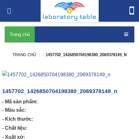
bàn thí nghiệm
Trang chủ
TRANG CHỦ
/
/
1457702_1426850704198380_2069378149_N
1457702_1426850704198380_2069378149_n
- Mã sản phẩm:
- Màu sắc:
- Kích thước:
- Chất liệu:
- Xuất xứ: