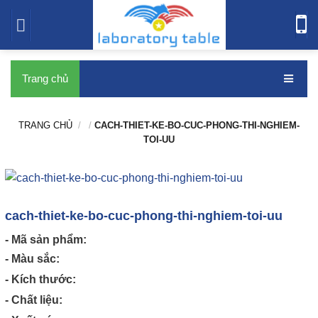
bàn thí nghiệm
Trang chủ
TRANG CHỦ
/
/
CACH-THIET-KE-BO-CUC-PHONG-THI-NGHIEM-
TOI-UU
cach-thiet-ke-bo-cuc-phong-thi-nghiem-toi-uu
- Mã sản phẩm:
- Màu sắc:
- Kích thước:
- Chất liệu: