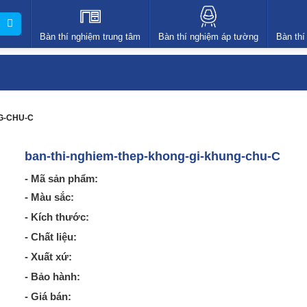
Bàn thí nghiệm trung tâm
Bàn thí nghiệm áp tường
Bàn thí
G-CHU-C
ban-thi-nghiem-thep-khong-gi-khung-chu-C
- Mã sản phẩm:
- Màu sắc:
- Kích thước:
- Chất liệu:
- Xuất xứ:
- Bảo hành:
- Giá bán: