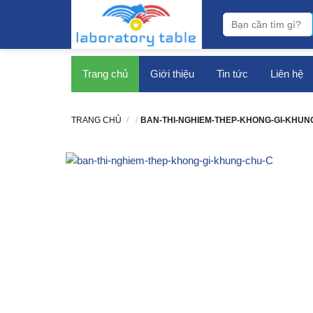
bàn thí nghiệm
Trang chủ
Giới thiệu
Tin tức
Liên hệ
TRANG CHỦ
/
/
BAN-THI-NGHIEM-THEP-KHONG-GI-KHUN