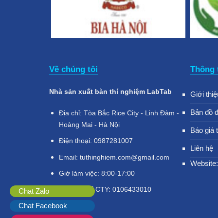
Về chúng tôi
Thông 
Nhà sản xuất bàn thí nghiệm LabTab
Giới thiệ
Bản đồ 
Địa chỉ: Tòa Bắc Rice City - Linh Đàm -
Hoàng Mai - Hà Nội
Báo giá 
Điện thoại: 0987281007
Liên hệ
Email: tuthinghiem.com@gmail.com
Website:
Giờ làm việc: 8:00-17:00
Mã số thuế CTY: 0106433010
Chat Zalo
Chat Facebook