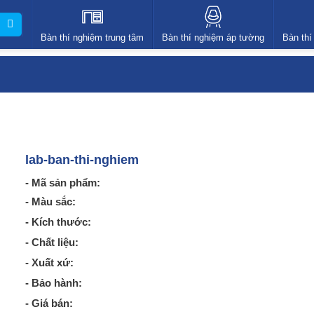
Bàn thí nghiệm trung tâm
Bàn thí nghiệm áp tường
Bàn thí
lab-ban-thi-nghiem
- Mã sản phẩm:
- Màu sắc:
- Kích thước:
- Chất liệu:
- Xuất xứ:
- Bảo hành:
- Giá bán: