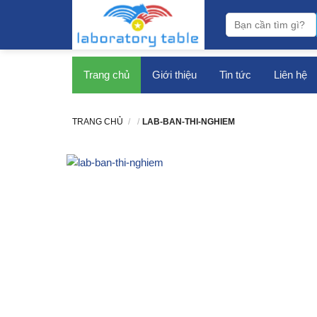
bàn thí nghiệm
Trang chủ
Giới thiệu
Tin tức
Liên hệ
TRANG CHỦ
/
/
LAB-BAN-THI-NGHIEM