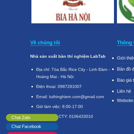
Về chúng tôi
Thông 
Nhà sản xuất bàn thí nghiệm LabTab
Giới thiệ
Bản đồ 
Địa chỉ: Tòa Bắc Rice City - Linh Đàm -
Hoàng Mai - Hà Nội
Báo giá 
Điện thoại: 0987281007
Liên hệ
Email: tuthinghiem.com@gmail.com
Website:
Giờ làm việc: 8:00-17:00
Mã số thuế CTY: 0106433010
Chat Zalo
Chat Facebook