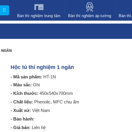
Bàn thí nghiệm trung tâm
Bàn thí nghiệm áp tường
Bàn thí
1 NGĂN
Hộc tủ thí nghiệm 1 ngăn
- Mã sản phẩm:
HT-1N
- Màu sắc:
Ghi
- Kích thước:
450x540x700mm
- Chất liệu:
Phenolic, MFC chịu ẩm
- Xuất xứ:
Việt Nam
- Bảo hành:
- Giá bán:
Liên hệ