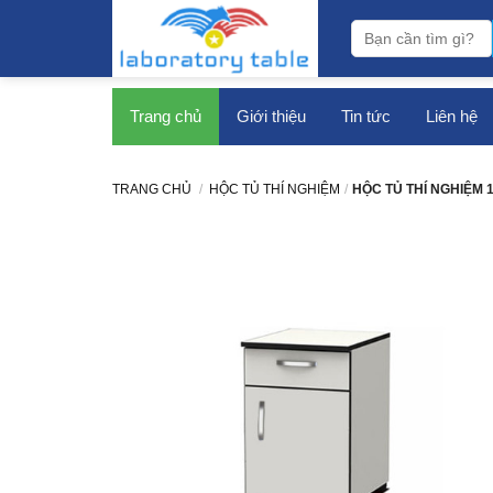
bàn thí nghiệm
Trang chủ
Giới thiệu
Tin tức
Liên hệ
TRANG CHỦ
/
HỘC TỦ THÍ NGHIỆM
/
HỘC TỦ THÍ NGHIỆM 