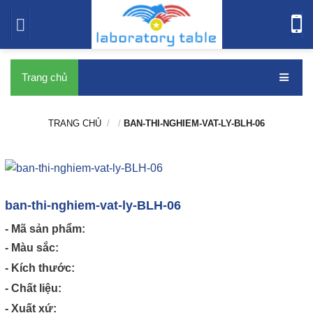
bàn thí nghiệm
Trang chủ
TRANG CHỦ
/
/
BAN-THI-NGHIEM-VAT-LY-BLH-06
ban-thi-nghiem-vat-ly-BLH-06
- Mã sản phẩm:
- Màu sắc:
- Kích thước:
- Chất liệu:
- Xuất xứ: