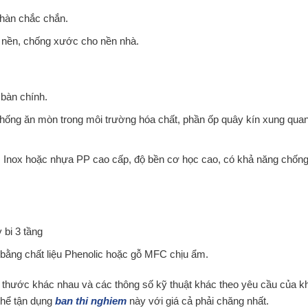
hàn chắc chắn.
m nền, chống xước cho nền nhà.
 bàn chính.
ống ăn mòn trong môi trường hóa chất, phần ốp quây kín xung qua
u: Inox hoặc nhựa PP cao cấp, độ bền cơ học cao, có khả năng chốn
 bi 3 tầng
m bằng chất liệu Phenolic hoặc gỗ MFC chịu ẩm.
 thước khác nhau và các thông số kỹ thuật khác theo yêu cầu của k
thể tận dụng
ban thi nghiem
này với giá cả phải chăng nhất.