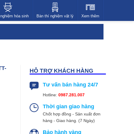
 nghiệm hóa sinh
Bàn thí nghiệm vật lý
Xem thêm
TT-
HỖ TRỢ KHÁCH HÀNG
Tư vấn bán hàng 24/7
Hotline:
0987.281.007
Thời gian giao hàng
Chốt hợp đồng - Sản xuất đơn
hàng - Giao hàng. (7 Ngày)
Bảo hành vàng