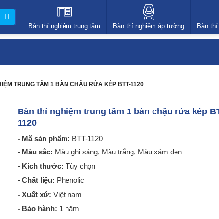
Bàn thí nghiệm trung tâm
Bàn thí nghiệm áp tường
Bàn thí
HIỆM TRUNG TÂM 1 BÀN CHẬU RỬA KÉP BTT-1120
Bàn thí nghiệm trung tâm 1 bàn chậu rửa kép B
1120
- Mã sản phẩm:
BTT-1120
- Màu sắc:
Màu ghi sáng, Màu trắng, Màu xám đen
- Kích thước:
Tùy chọn
- Chất liệu:
Phenolic
- Xuất xứ:
Việt nam
- Bảo hành:
1 năm