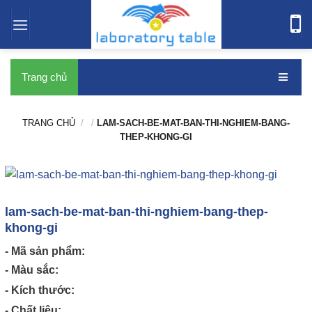
bàn thí nghiệm
Trang chủ
TRANG CHỦ
/
/
LAM-SACH-BE-MAT-BAN-THI-NGHIEM-BANG-
THEP-KHONG-GI
lam-sach-be-mat-ban-thi-nghiem-bang-thep-
khong-gi
- Mã sản phẩm:
- Màu sắc:
- Kích thước:
- Chất liệu: